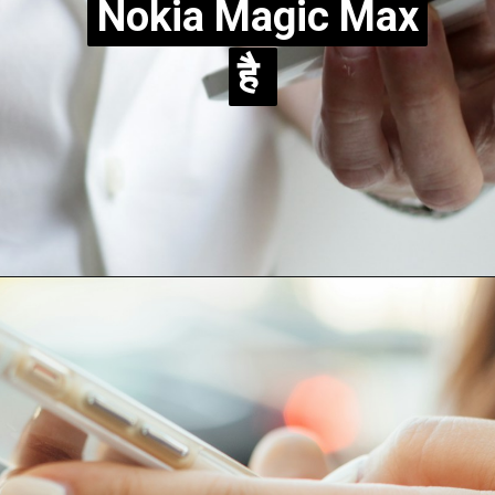
Nokia Magic Max
Nokia Magic Max
है
है