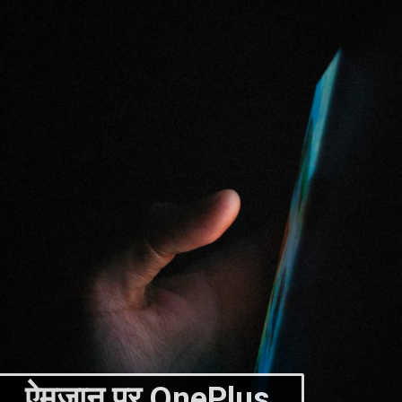
ऐमज़ान पर OnePlus