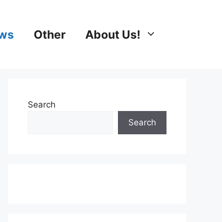
ews
Other
About Us!
Search
Search