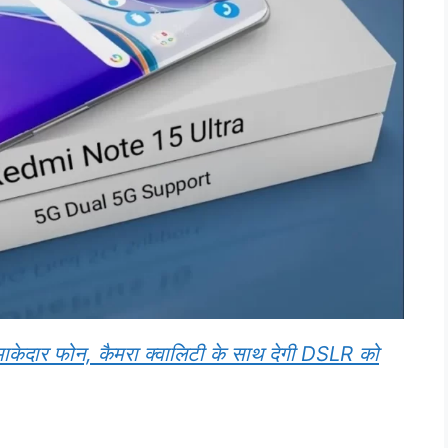
धमाकेदार फोन, कैमरा क्वालिटी के साथ देगी DSLR को