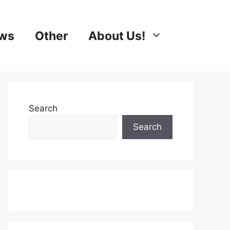
ews
Other
About Us!
Search
Search